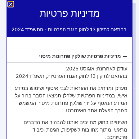
מדיניות פרטיות
בהתאם לתיקון 13 לחוק הגנת הפרטיות - התשפ"ד 2024
גולשים יקרים,
מדיניות פרטיות שולקין פתרונות מיסוי
על מנת להמשיך בצפייה בתוכן
האתר יש לאשר את מדיניות קבצי
עודכן לאחרונה: אוגוסט 2025
בהתאם לתיקון 13 לחוק הגנת הפרטיות, תשפ״ד2024
פתח סרגל נגישות
ה-cookie
מעדכן ומרחיב את ההוראות לגבי איסוף ושימוש במידע
אשמח לעמוד לרשותכם בכל עת
אישי. במדיניות הפרטיות שלהלן תמצאו הסבר ברור על
במספר 050-4078770
המידע הנאסף על ידי שולקין פתרונות מיסוי המשמש
להמשך גלישה באתר ולחזרה לדף
לצורך הפעלת אתר האינטרנט.
הבית
השינויים בחוק מחייבים אותנו להבהיר את הדברים
מראש מתוך מחויבות לשקיפות, הגינות וכיבוד
פרטיותכם.
לחצו כאן >