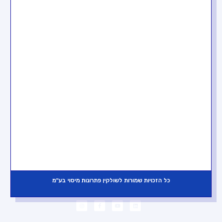
צרו קשר
054-8899788
natalie@shulkin.co.il
כל הזכויות שמורות לשולקין פתרונות מיסוי בע"מ