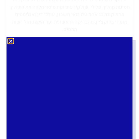
חסינות מהליך פלילי. שולקין פתרונות מיסוי מלווה את התהליך
תחת קורת גג אחת עם רואי חשבון, עורכי דין ואנליסטים
מומחי בלוקצ'יין, מהבדיקה הראשונית ועד הייצוג מול רשות
המסים.
נוהל גילוי מרצון
הוא מהלך חסר תקדים מצד רשות המסים,
שנפתח כעת לפרק זמן מוגבל של שנה בלבד עד ליום
31.8.2026.
מדובר
בהזדמנות חד פעמית להסדיר הכנסות ורווחים שלא
דווחו בעבר
, לרבות הכנסות מקריפטו, שכירויות ונכסים פיננסיים