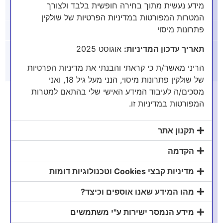
מידע נעשית מתוך בחירה חופשית בלבד ולצורך
האם אפשר לעשות גילוי מרצון אנונימי?
המטרות המפורטות במדיניות הפרטיות של שולקין
פתרונות מיסוי
מה שיעור המס שצריך לשלם בהליך גילוי מרצון?
תאריך עדכון המדיניות:
אוגוסט 2025
גילוי מרצון על נכסים לא מדווחים מה העונשים?
הריני מאשר/ת כי קראתי והבנתי את מדיניות הפרטיות
גילוי מרצון על ירושות או מתנות מחו״ל האם חייבים?
של שולקין פתרונות מיסוי, הנני מעל גיל 18, ואני
מסכים/ה לעיבוד המידע האישי שלי בהתאם למטרות
מה כולל נוהל
המפורטות במדיניות זו.
גילוי מרצון
תקנון אתר
הקדמה
2025?
מדיניות קבצי Cookies וטכנולוגיות דומות
מהו המידע שאנו אוספים וכיצד?
מידע הנמסר ישירות ע"י משתמשים