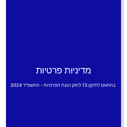
במסלולים שיכולים לקצר משמעותית את תהליך ההסדרה.
מאות משקיעים כבר החלו לפעול, מתוך הבנה שהסדרת המצב
מול רשויות המס עכשיו היא לא רק חכמה, אלא גם קריטית. אם
גם לכם יש הכנסות לא מדווחות זה הזמן לפעול.
הכירו את ארבעת השלבים
בתהליך גילוי מרצון:
מדיניות פרטיות
בהתאם לתיקון 13 לחוק הגנת הפרטיות - התשפ"ד 2024
השלב הראשון: הגשת בקשה ובדיקת זכאות
בחקירות ומודיעין
שולקין פתרונות מיסוי
מציע מעטפת מקצועית מלאה
תחת קורת