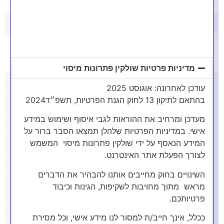
האם אני צריך עורך דין לגילוי מרצון?
לא חובה, אך מומלץ מאוד להיעזר ברו"ח או עו"ד המתמחים
במיסוי כדי לוודא שהבקשה מוגשת נכון ותינתן חסינות.
מדיניות פרטיות שולקין פתרונות מיסוי
מי יכול ללוות אותי בהליך גילוי מרצון?
עודכן לאחרונה: אוגוסט 2025
בהתאם לתיקון 13 לחוק הגנת הפרטיות, תשפ״ד2024
איך מגישים בקשה לגילוי מרצון לרשות המיסים?
מעדכן ומרחיב את ההוראות לגבי איסוף ושימוש במידע
אילו מסמכים צריך להגיש לגילוי מרצון?
אישי. במדיניות הפרטיות שלהלן תמצאו הסבר ברור על
המידע הנאסף על ידי שולקין פתרונות מיסוי המשמש
האם גילוי מרצון מגן מתיק פלילי במס הכנסה?
לצורך הפעלת אתר האינטרנט.
האם כדאי לי לעשות גילוי מרצון או לחכות?
השינויים בחוק מחייבים אותנו להבהיר את הדברים
מה קורה אם לא עושים גילוי מרצון ומס הכנסה
מראש מתוך מחויבות לשקיפות, הגינות וכיבוד
מגלה?
פרטיותכם.
האם יש חיסיון על המידע בהליך גילוי מרצון?
ככלל, אינך חייב/ת למסור לנו מידע אישי, וכל מסירת