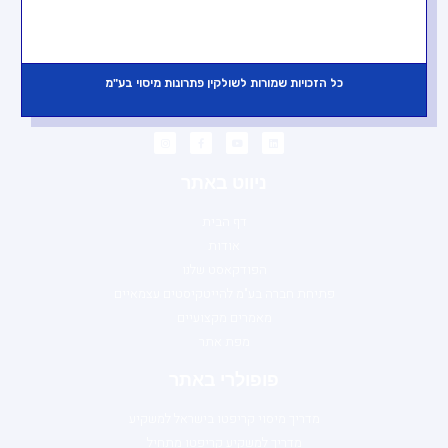
054-8899788
natalie@shulkin.co.il
כל הזכויות שמורות לשולקין פתרונות מיסוי בע"מ
ניווט באתר
דף הבית
אודות
הפודקאסט שלנו
פתיחת חברה בע"מ להייטקיסטים עצמאיים
מאמרים מקצועיים
מפת אתר
פופולרי באתר
מדריך מיסוי קריפטו בישראל למשקיע
מדריך למשקיע קריפטו מתחיל