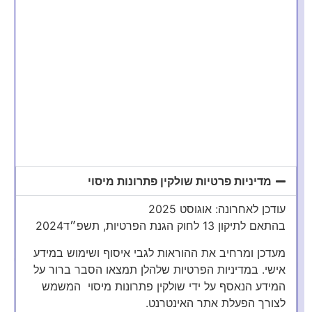
בחר מטבע:
המר ל:
המרה
מדיניות פרטיות שולקין פתרונות מיסוי
עודכן לאחרונה: אוגוסט 2025
בהתאם לתיקון 13 לחוק הגנת הפרטיות, תשפ״ד2024
המחשבון נבנה על בסיס החלטת מיסוי 209/18 אך לא מהווה
תוכנה ו/או חישוב מאושר ע"י רשות המסים. מועד הוצאת
מעדכן ומרחיב את ההוראות לגבי איסוף ושימוש במידע
חשבונית המס משתנה לפי סוג העסקה או היקף העסקאות של
אישי. במדיניות הפרטיות שלהלן תמצאו הסבר ברור על
בעל העסק .בחן את השימוש במחשבון יחד עם רואה החשבון
המידע הנאסף על ידי שולקין פתרונות מיסוי המשמש
המלווה את העסק.
לצורך הפעלת אתר האינטרנט.