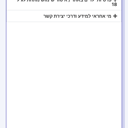
18
מי אחראי למידע ודרכי יצירת קשר
צרו קשר
054-8899788
natalie@shulkin.co.il
ניווט באתר
דף הבית