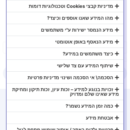
קריפטו?
מדיניות קבצי Cookies וטכנולוגיות דומות
מהו המידע שאנו אוספים וכיצד?
הכנתי הרצאה עם כל מה שצריך לדעת על מיסוי קריפטו!
מידע הנמסר ישירות ע"י משתמשים
מידע הנאסף באופן אוטומטי
כיצד משתמשים במידע?
אני מאשר/ת קבלת דיוור ומסכימ/ה ל‑
מדיניות הפרטיות
שיתוף המידע עם צד שלישי
תשלחו לי
הסכמה\ אי הסכמה ושינוי מדיניות פרטיות
זכויות בנוגע למידע – זכות עיון, זכות תיקון ומחיקת
מידע שאינו שלם ומדויק
כמה זמן המידע נשמר?
אבטחת מידע
פרטיות ילדים באתר / איסור שימוש מתחת לגיל