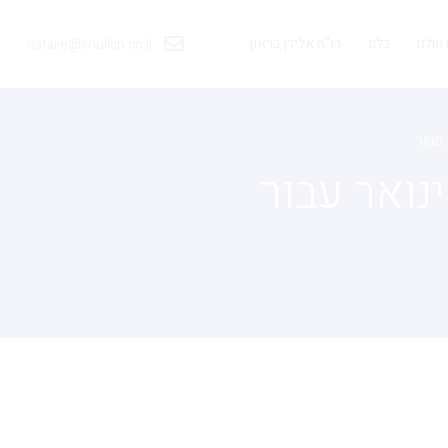
שלנו
בלוג
רו"ח אלירן בראון
natalie@shulkin.co.il
 פטור
נואר עבור