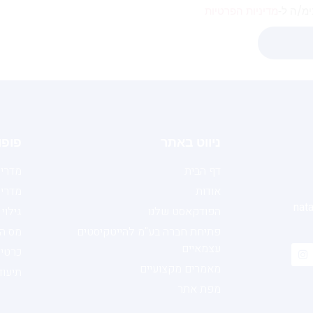
ימ/ה ל‑
מדיניות הפרטיות
ניווט באתר
פופו
דף הבית
מדריך
אודות
מדריך
nata
הפודקאסט שלנו
גילוי
פתיחת חברה בע"מ להייטקיסטים
מס הכ
עצמאיים
כרטיס
מאמרים מקצועיים
תיעוד
מפת אתר