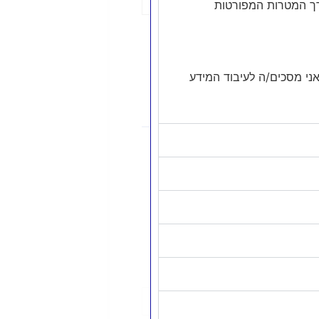
ורך המטרות המפורטות
יחה
ר/ת כי קראתי והבנתי את מדיניות הפרטיות של שולקין פתרונות מיסוי, הנני מעל גיל 18, ואני מסכים/ה לעיבוד המידע
אטסאפ
054-8899788
ו לניוזלטר
יוזלטר שלנו בשביל להיות מעודכנים
דיווח, שינויים מהותיים וחדשות
מיסוי בתעשיית קריפטו.