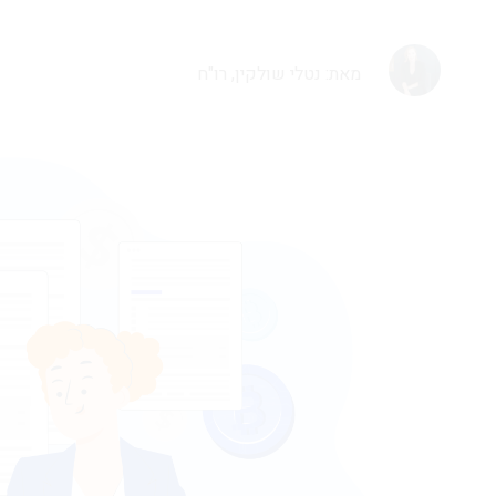
מאת: נטלי שולקין, רו"ח