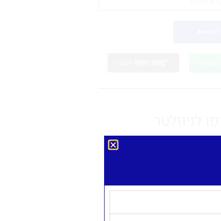
יחה
אטסאפ
054-8899788
ו לניוזלטר
יוזלטר שלנו בשביל להיות מעודכנים
דיווח, שינויים מהותיים וחדשות
מיסוי בתעשיית קריפטו.