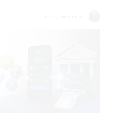
מאת: נטלי שולקין, רו"ח