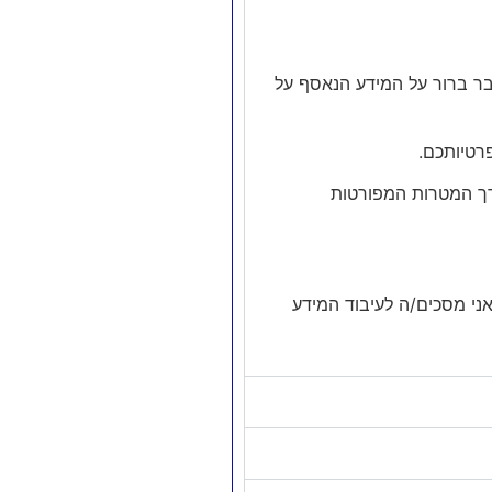
בר ברור על המידע הנאסף על
רטיותכם.
ורך המטרות המפורטות
ר/ת כי קראתי והבנתי את מדיניות הפרטיות של שולקין פתרונות מיסוי, הנני מעל גיל 18, ואני מסכים/ה לעיבוד המידע