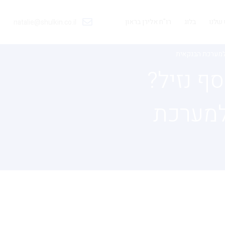
שלנו
בלוג
רו"ח אלירן בראון
natalie@shulkin.co.il
 למערכת הבנקאית
ף נזיל?
למערכת