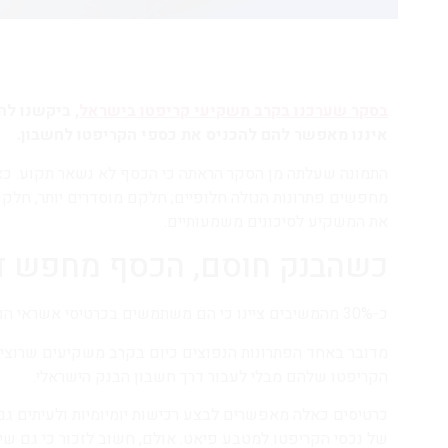
בסקר שערכנו בקרב משקיעי קריפטו בישראל
, ביקשנו ל
איננו מאפשר להם להכניס את כספי הקריפטו לחשבון.
התמונה שעלתה מן הסקר הראתה כי הכסף לא נשאר תקוע. 
מחפשים פתרונות הנזלה חלופיים; חלקם מוסדרים יותר, חלקם
את המשקיע לסיכונים משמעותיים.
כשהבנק חוסם, הכסף מחפש ד
כ-30% מהמשיבים ציינו כי הם משתמשים בכרטיסי אשראי הנטענים בקריפטו.
מדובר באחד הפתרונות הנפוצים כיום בקרב משקיעים שרוצ
הקריפטו שלהם מבלי לעבור דרך חשבון הבנק הישראלי.
כרטיסים כאלה מאפשרים לבצע רכישות יומיומיות ולעיתים ג
של נכסי הקריפטו למטבע פיאט. אולם, חשוב לזכור כי גם שי