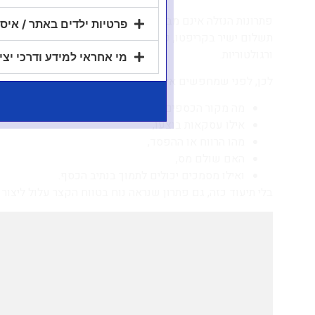
פתרונות הנזלה אינם מבטלים את חובת הדיווח לרשות המסים.
פרטיות ילדים באתר / איסו
תשלום ישיר בקריפטו, פתיחת חשבון בחו"ל או מכירת נכסים ל
ורגולטוריות.
מי אחראי למידע ודרכי יצ
לכן, לפני שמחפשים איך "לחלץ" את הקריפטו, חשוב לבנות ת
מה מקור הכספים,
אילו עסקאות בוצעו,
מהו הרווח או ההפסד,
האם שולם מס,
ואילו מסמכים יכולים לתמוך בנתיב הכסף.
בלי תיעוד כזה, גם פתרון שנראה נוח בטווח הקצר עלול ליצו